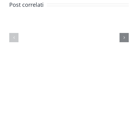
Post correlati
TRASPARENZA
LEGGE
RETRIBUTIVA
DI
E
BILANCI
PARITA’
2026
SALARIALE