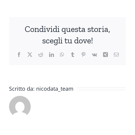
Condividi questa storia,
scegli tu dove!
Facebook
X
Reddit
LinkedIn
WhatsApp
Tumblr
Pinterest
Vk
Xing
Email
Scritto da:
nicodata_team